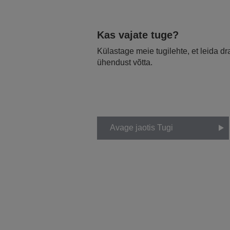
Kas vajate tuge?
Külastage meie tugilehte, et leida d
ühendust võtta.
Avage jaotis Tugi