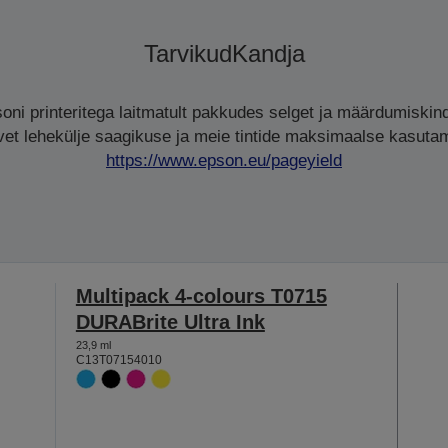
Tarvikud
Kandja
oni printeritega laitmatult pakkudes selget ja määrdumiskind
avet lehekülje saagikuse ja meie tintide maksimaalse kasutami
https://www.epson.eu/pageyield
Multipack 4-colours T0715
DURABrite Ultra Ink
23,9 ml
C13T07154010