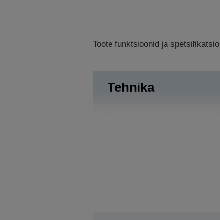
Toote funktsioonid ja spetsifikats
Tehnika
Trükiteravus