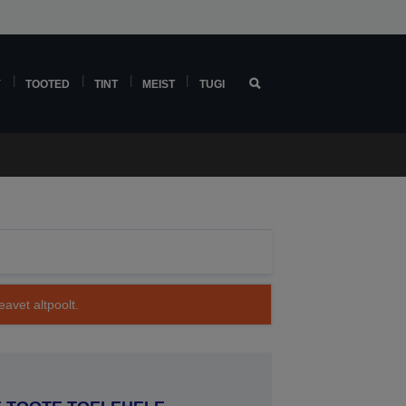
Y
TOOTED
TINT
MEIST
TUGI
avet altpoolt.