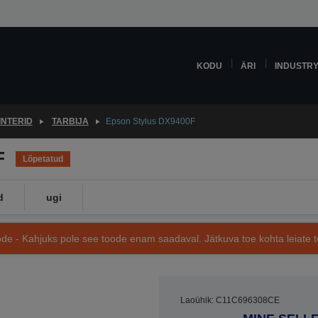
KODU
ÄRI
INDUSTR
INTERID
TARBIJA
Epson Stylus DX9400F
F
Lõpetatud
d
ugi
de - Kahjuks pole see toode enam saadaval. Jätkuva toe kohta leiate te
Laoühik: C11C696308CE