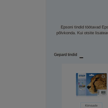
Epsoni tindid töötavad Eps
põlvkonda. Kui otsite lisate
Gepard tindid
Kiirvaade