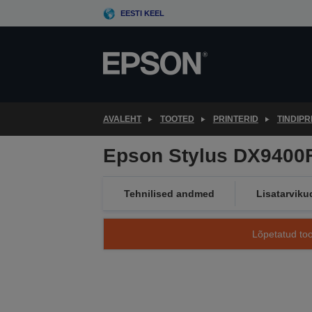
Skip
EESTI KEEL
to
main
content
AVALEHT
TOOTED
PRINTERID
TINDIPR
Epson Stylus DX9400
Tehnilised andmed
Lisatarviku
Lõpetatud too