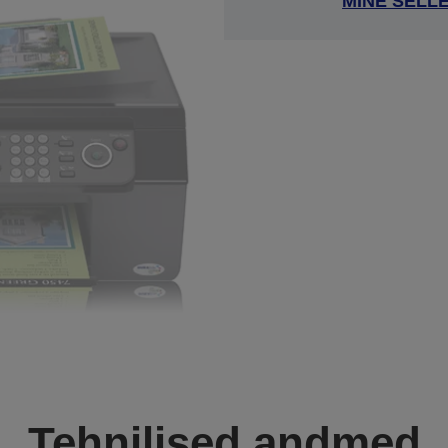
MINE SELL
Tehnilised andmed