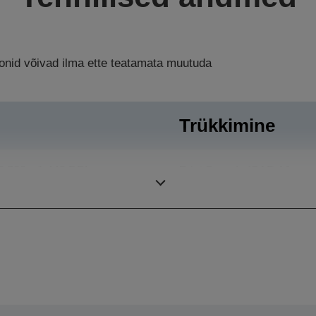
ioonid võivad ilma ette teatamata muutuda
Trükkimine
5.760 x 1.440 DPI
Print Speeds (CAD A1
page size)