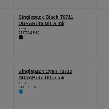
Singlepack Black T0711
DURABrite Ultra Ink
7,4 ml
C13T07114010
Singlepack Cyan T0712
DURABrite Ultra Ink
5,5 ml
C13T07124010