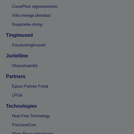
CoverPlusi registreerimine
Võta meiega ühendust
Kaupmehe otsing
Tingimused
Kasutustingimused
Juriidiline
Ohutuskaardid
Partners
Epson Partner Portal
LPGA
Technologies
Heat-Free Technology
PrecisionCore
Micro Piezo tehnoloogia