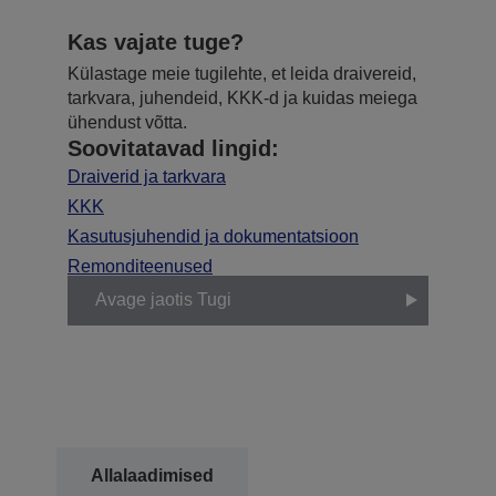
Kas vajate tuge?
Külastage meie tugilehte, et leida draivereid,
tarkvara, juhendeid, KKK-d ja kuidas meiega
ühendust võtta.
Soovitatavad lingid:
Draiverid ja tarkvara
KKK
Kasutusjuhendid ja dokumentatsioon
Remonditeenused
Avage jaotis Tugi
Allalaadimised