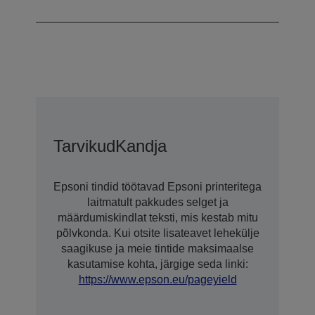
Ultra
Tarvikud
Kandja
Epsoni tindid töötavad Epsoni printeritega
laitmatult pakkudes selget ja
määrdumiskindlat teksti, mis kestab mitu
põlvkonda. Kui otsite lisateavet lehekülje
saagikuse ja meie tintide maksimaalse
kasutamise kohta, järgige seda linki:
https://www.epson.eu/pageyield