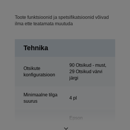
Toote funktsioonid ja spetsifikatsioonid võivad
ilma ette teatamata muutuda
Tehnika
90 Otsikud - must,
Otsikute
29 Otsikud värvi
konfiguratsioon
järgi
Minimaalne tilga
4 pl
suurus
Epson
Tinditehnoloogia
DURABrite™