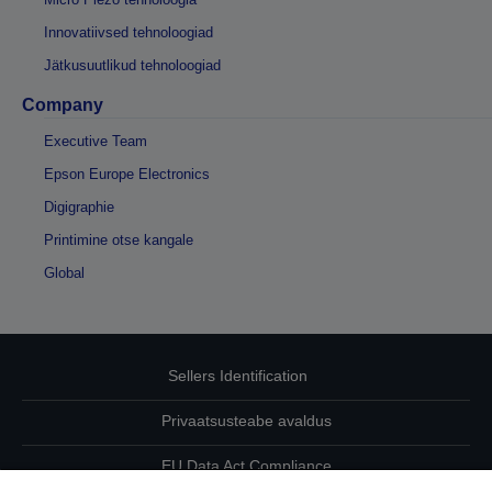
Innovatiivsed tehnoloogiad
Jätkusuutlikud tehnoloogiad
Company
Executive Team
Epson Europe Electronics
Digigraphie
Printimine otse kangale
Global
Sellers Identification
Privaatsusteabe avaldus
EU Data Act Compliance