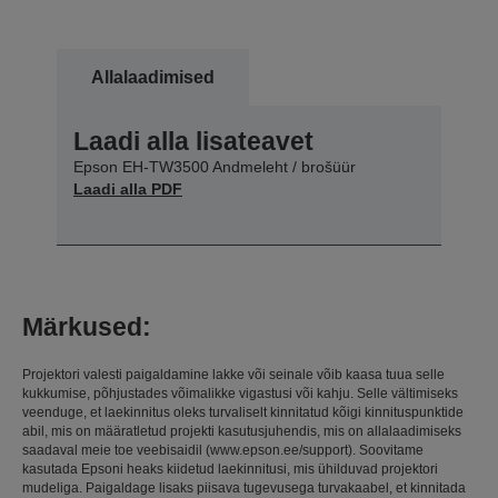
Allalaadimised
Laadi alla lisateavet
Epson EH-TW3500 Andmeleht / brošüür
Laadi alla PDF
Märkused:
Projektori valesti paigaldamine lakke või seinale võib kaasa tuua selle
kukkumise, põhjustades võimalikke vigastusi või kahju. Selle vältimiseks
veenduge, et laekinnitus oleks turvaliselt kinnitatud kõigi kinnituspunktide
abil, mis on määratletud projekti kasutusjuhendis, mis on allalaadimiseks
saadaval meie toe veebisaidil (www.epson.ee/support). Soovitame
kasutada Epsoni heaks kiidetud laekinnitusi, mis ühilduvad projektori
mudeliga. Paigaldage lisaks piisava tugevusega turvakaabel, et kinnitada