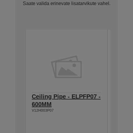
Saate valida erinevate lisatarvikute vahel.
Ceiling Pipe - ELPFP07 -
Ceilin
600MM
918-1
V12H003P07
V12H003P