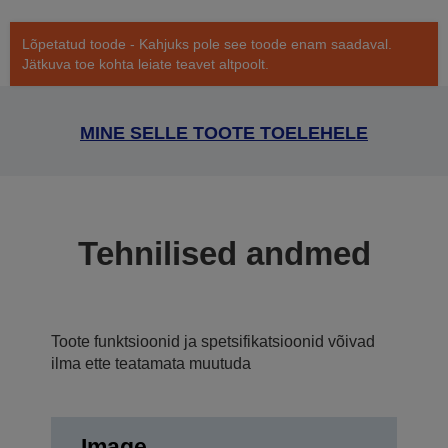
Lõpetatud toode - Kahjuks pole see toode enam saadaval.
Jätkuva toe kohta leiate teavet altpoolt.
MINE SELLE TOOTE TOELEHELE
Tehnilised andmed
Toote funktsioonid ja spetsifikatsioonid võivad
ilma ette teatamata muutuda
Image