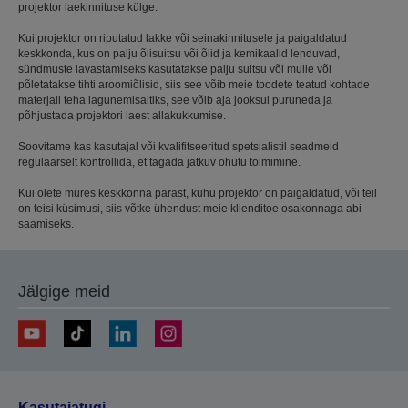
projektor laekinnituse külge.
Kui projektor on riputatud lakke või seinakinnitusele ja paigaldatud
keskkonda, kus on palju õlisuitsu või õlid ja kemikaalid lenduvad,
sündmuste lavastamiseks kasutatakse palju suitsu või mulle või
põletatakse tihti aroomiõlisid, siis see võib meie toodete teatud kohtade
materjali teha lagunemisaltiks, see võib aja jooksul puruneda ja
põhjustada projektori laest allakukkumise.
Soovitame kas kasutajal või kvalifitseeritud spetsialistil seadmeid
regulaarselt kontrollida, et tagada jätkuv ohutu toimimine.
Kui olete mures keskkonna pärast, kuhu projektor on paigaldatud, või teil
on teisi küsimusi, siis võtke ühendust meie klienditoe osakonnaga abi
saamiseks.
Jälgige meid
Kasutajatugi