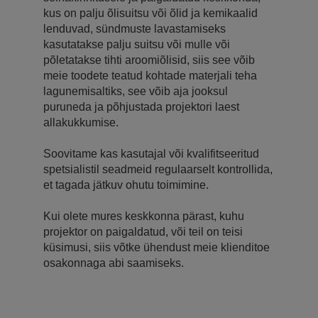
kus on palju õlisuitsu või õlid ja kemikaalid
lenduvad, sündmuste lavastamiseks
kasutatakse palju suitsu või mulle või
põletatakse tihti aroomiõlisid, siis see võib
meie toodete teatud kohtade materjali teha
lagunemisaltiks, see võib aja jooksul
puruneda ja põhjustada projektori laest
allakukkumise.
Soovitame kas kasutajal või kvalifitseeritud
spetsialistil seadmeid regulaarselt kontrollida,
et tagada jätkuv ohutu toimimine.
Kui olete mures keskkonna pärast, kuhu
projektor on paigaldatud, või teil on teisi
küsimusi, siis võtke ühendust meie klienditoe
osakonnaga abi saamiseks.