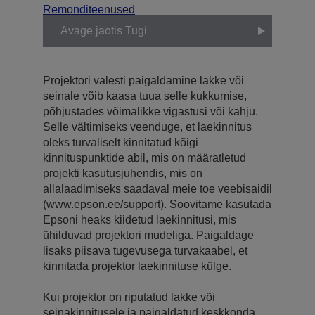
Remonditeenused
Avage jaotis Tugi
Projektori valesti paigaldamine lakke või
seinale võib kaasa tuua selle kukkumise,
põhjustades võimalikke vigastusi või kahju.
Selle vältimiseks veenduge, et laekinnitus
oleks turvaliselt kinnitatud kõigi
kinnituspunktide abil, mis on määratletud
projekti kasutusjuhendis, mis on
allalaadimiseks saadaval meie toe veebisaidil
(www.epson.ee/support). Soovitame kasutada
Epsoni heaks kiidetud laekinnitusi, mis
ühilduvad projektori mudeliga. Paigaldage
lisaks piisava tugevusega turvakaabel, et
kinnitada projektor laekinnituse külge.
Kui projektor on riputatud lakke või
seinakinnitusele ja paigaldatud keskkonda,