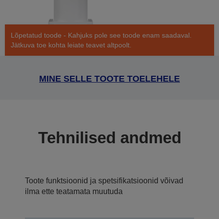
Lõpetatud toode - Kahjuks pole see toode enam saadaval.
Jätkuva toe kohta leiate teavet altpoolt.
MINE SELLE TOOTE TOELEHELE
Tehnilised andmed
Toote funktsioonid ja spetsifikatsioonid võivad
ilma ette teatamata muutuda