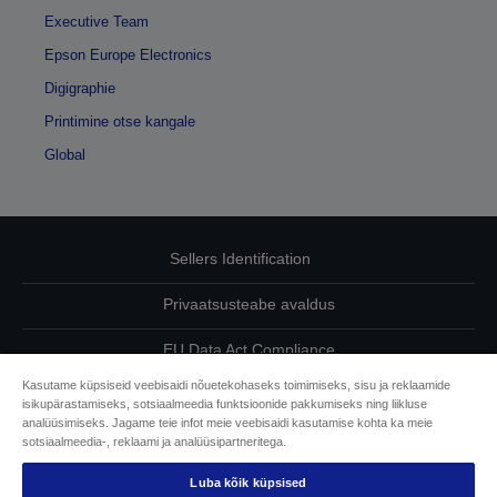
Executive Team
Epson Europe Electronics
Digigraphie
Printimine otse kangale
Global
Sellers Identification
Privaatsusteabe avaldus
EU Data Act Compliance
Kasutame küpsiseid veebisaidi nõuetekohaseks toimimiseks, sisu ja reklaamide
Võtke meiega oma andmete osas ühendust
isikupärastamiseks, sotsiaalmeedia funktsioonide pakkumiseks ning liikluse
analüüsimiseks. Jagame teie infot meie veebisaidi kasutamise kohta ka meie
Cookie Information
sotsiaalmeedia-, reklaami ja analüüsipartneritega.
Luba kõik küpsised
Epsoni pühendumine juurdepääsetavusele