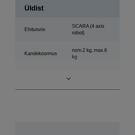
Üldist
SCARA (4 axis
Ehitusviis
robot)
nom.2 kg, max.6
Kandekoormus
kg
Horisontaalne
600 mm
ulatus