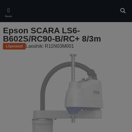
Skip
to
Otsin
main
Menüü
content
Epson SCARA LS6-
B602S/RC90-B/RC+ 8/3m
Laoühik: R11N03M001
Lõpetatud