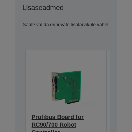
Lisaseadmed
Saate valida erinevate lisatarvikute vahel.
Profibus Board for
Epson
RC90/700 Robot
TP2 (
R12NZ900