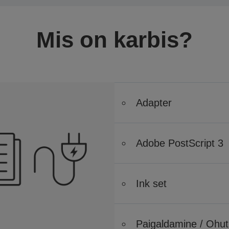
Mis on karbis?
Adapter
Adobe PostScript 3
Ink set
Paigaldamine / Ohu