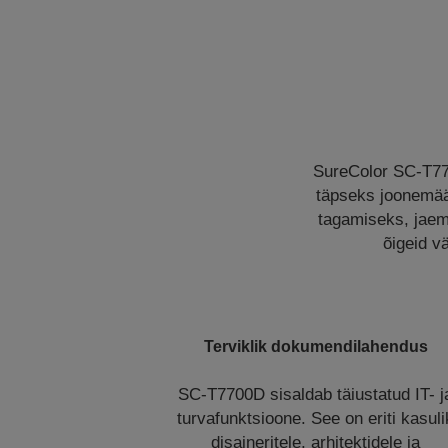
SureColor SC-T770
täpseks joonemää
tagamiseks, jaemü
õigeid v
Terviklik dokumendilahendus
SC-T7700D sisaldab täiustatud IT- j
turvafunktsioone. See on eriti kasuli
disaineritele, arhitektidele ja