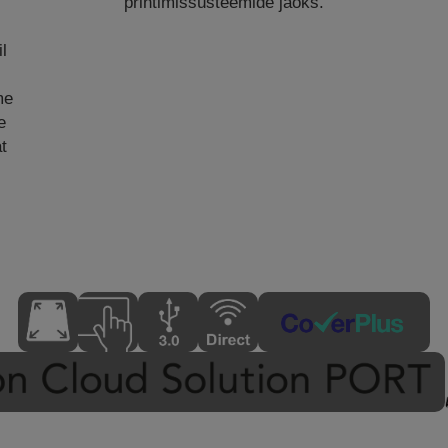
printimissüsteemide jaoks.
l
me
e
t