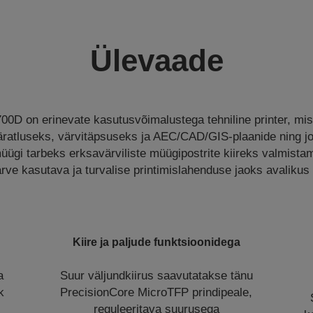
Ülevaade
0D on erinevate kasutusvõimalustega tehniline printer, mi
ratluseks, värvitäpsuseks ja AEC/CAD/GIS-plaanide ning joo
ügi tarbeks erksavärviliste müügipostrite kiireks valmista
ärve kasutava ja turvalise printimislahenduse jaoks avalikus 
Kiire ja paljude funktsioonidega
a
Suur väljundkiirus saavutatakse tänu
k
PrecisionCore MicroTFP prindipeale,
reguleeritava suurusega