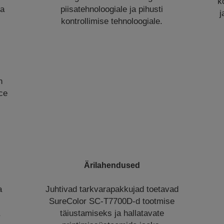
k
ja
piisatehnoloogiale ja pihusti
j
kontrollimise tehnoloogiale.
n
ce
Ärilahendused
a
Juhtivad tarkvarapakkujad toetavad
SureColor SC-T7700D-d tootmise
a
täiustamiseks ja hallatavate