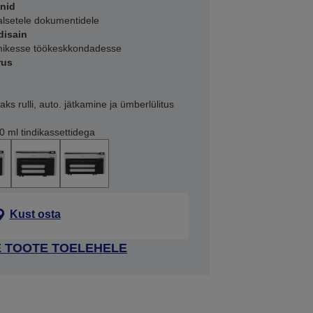
onid
aalsetele dokumentidele
disain
mikesse töökeskkondadesse
rus
ks rulli, auto. jätkamine ja ümberlülitus
0 ml tindikassettidega
Kust osta
E TOOTE TOELEHELE