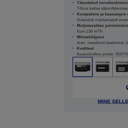
Täiustatud turvafunktsio
Tõhus kaitse ülikonfidentsi
Kompaktne ja kaasaegne 
Sulandub märkamatult ena
Muljetavaldav printimiskii
2
Kuni 130 m
/h
Mitmekülgsus
Auto. meediumi laadimine, ka
Kvaliteet
Kuuevärviline printer 350/70
MINE SELL