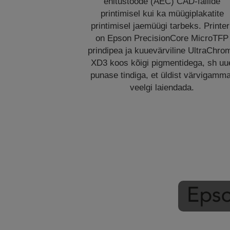
ehitustööde (AEC) CAD-failide
printimisel kui ka müügiplakatite
printimisel jaemüügi tarbeks. Printeri
on Epson PrecisionCore MicroTFP
prindipea ja kuuevärviline UltraChro
XD3 koos kõigi pigmentidega, sh uu
punase tindiga, et üldist värvigamma
veelgi laiendada.