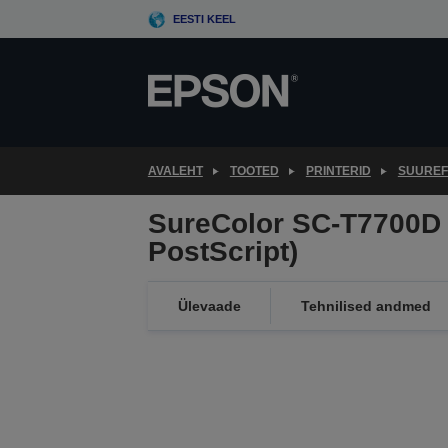
Skip
EESTI KEEL
to
main
content
AVALEHT
TOOTED
PRINTERID
SUUREF
SureColor SC-T7700D 
PostScript)
Ülevaade
Tehnilised andmed