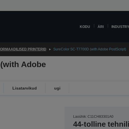
KODU
ÄRI
INDUSTR
ORMAADILISED PRINTERID
SureColor SC-T7700D (with Adobe PostScript)
(with Adobe
Lisatarvikud
ugi
Laoühik: C11CH83301A0
44-tolline tehnil