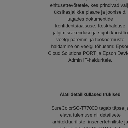
ehitusettevõtetele, kes prindivad väl
üksikasjalikke plaane ja jooniseid,
tagades dokumentide
konfidentsiaalsuse. Keskhalduse
jälgimisrakendusega sujub koostöö
veelgi paremini ja töökoormuste
haldamine on veelgi tõhusam: Epso
Cloud Solutions PORT ja Epson Devi
Admin IT-halduritele.
Alati detailiküllased trükised
SureColorSC-T7700D tagab täpse j
elava tulemuse nii detailsete
arhitektuuriliste, insenertehniliste j