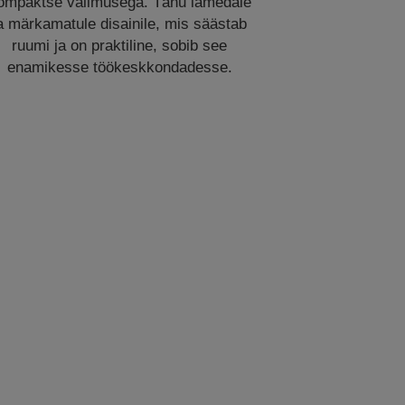
ompaktse välimusega. Tänu lamedale
a märkamatule disainile, mis säästab
ruumi ja on praktiline, sobib see
enamikesse töökeskkondadesse.