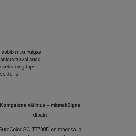
s sobib muu hulgas
niste turvalisuse
miseks ning täpse,
sektoris.
Kompaktne välimus – mitmekülgne
disain
SureColor SC-T7700D on moodsa ja