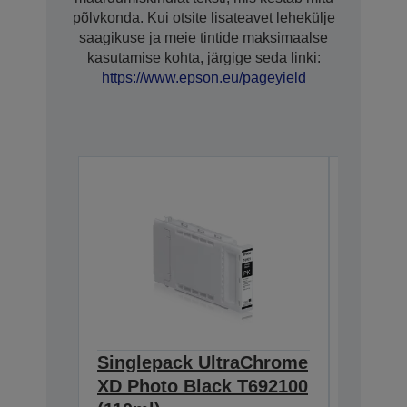
põlvkonda. Kui otsite lisateavet lehekülje
saagikuse ja meie tintide maksimaalse
kasutamise kohta, järgige seda linki:
https://www.epson.eu/pageyield
Singlepack UltraChrome
Single
XD Photo Black T692100
XD