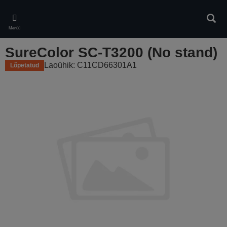
Skip
to
Otsin
main
Menüü
content
SureColor SC-T3200 (No stand)
Laoühik: C11CD66301A1
Lõpetatud