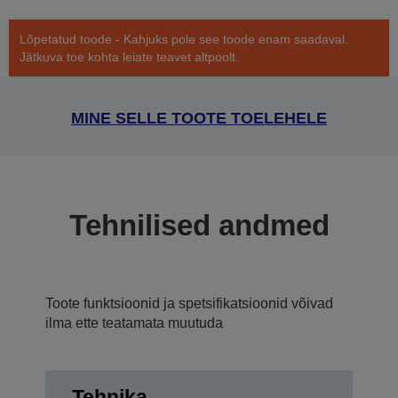
Lõpetatud toode - Kahjuks pole see toode enam saadaval.
Jätkuva toe kohta leiate teavet altpoolt.
MINE SELLE TOOTE TOELEHELE
Tehnilised andmed
Toote funktsioonid ja spetsifikatsioonid võivad
ilma ette teatamata muutuda
Tehnika