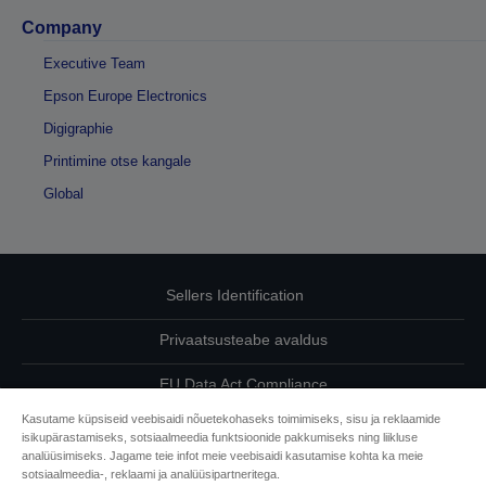
Company
Executive Team
Epson Europe Electronics
Digigraphie
Printimine otse kangale
Global
Sellers Identification
Privaatsusteabe avaldus
EU Data Act Compliance
Kasutame küpsiseid veebisaidi nõuetekohaseks toimimiseks, sisu ja reklaamide
Võtke meiega oma andmete osas ühendust
isikupärastamiseks, sotsiaalmeedia funktsioonide pakkumiseks ning liikluse
analüüsimiseks. Jagame teie infot meie veebisaidi kasutamise kohta ka meie
Cookie Information
sotsiaalmeedia-, reklaami ja analüüsipartneritega.