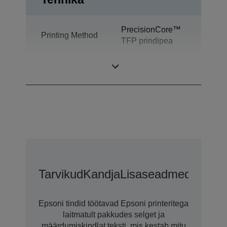
PrecisionCore™
Printing Method
TFP prindipea
Tinditehnoloogia
Ultrachrome® XD
Tarvikud
Kandja
Lisaseadmed
Lisaga
Epsoni tindid töötavad Epsoni printeritega
laitmatult pakkudes selget ja
määrdumiskindlat teksti, mis kestab mitu