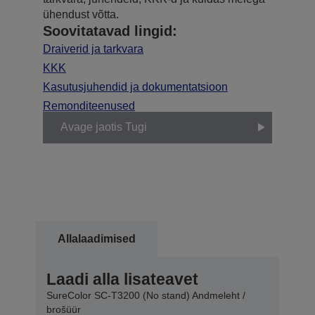
ühendust võtta.
Soovitatavad lingid:
Draiverid ja tarkvara
KKK
Kasutusjuhendid ja dokumentatsioon
Remonditeenused
Avage jaotis Tugi
Allalaadimised
Laadi alla lisateavet
SureColor SC-T3200 (No stand) Andmeleht /
brošüür