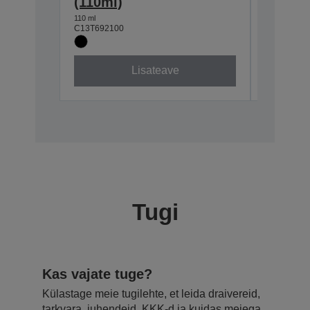
(110ml)
Magen
110 ml
110 ml
C13T692100
C13T69230
Lisateave
Tugi
Kas vajate tuge?
Külastage meie tugilehte, et leida draivereid,
tarkvara, juhendeid, KKK-d ja kuidas meiega