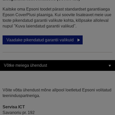
Kaitske oma Epsoni toodet pärast standardset garantiiaega
Epson CoverPlusi plaaniga. Kui soovite lisateavet meie uue
toote pikendatud garantii valikute kohta, klõpsake alloleval
nupul "Kuva laiendatud garantii valikud".
Vaadake pikendatud garantii valikuid
Võtke meiega ühendust
Võite võtta ühendust mõne allpool loetletud Epsoni volitatud
teeninduspartneriga.
Servisa ICT
Savanoriu pr. 192