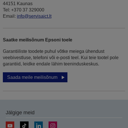
44151 Kaunas
Tel: +370 37 329000
Email:
info@servisaict.lt
Saatke meilisõnum Epsoni toele
Garantiiliste toodete puhul võtke meiega ühendust
veebivestluse, telefoni või e-posti teel. Kui teie tootel pole
garantiid, leidke endale lähim teeninduskeskus.
Saada meile meilisõnum
Jälgige meid