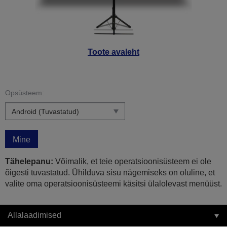
Toote avaleht
Opsüsteem:
Mine
Tähelepanu:
Võimalik, et teie operatsioonisüsteem ei ole
õigesti tuvastatud. Ühilduva sisu nägemiseks on oluline, et
valite oma operatsioonisüsteemi käsitsi ülalolevast menüüst.
Allalaadimised