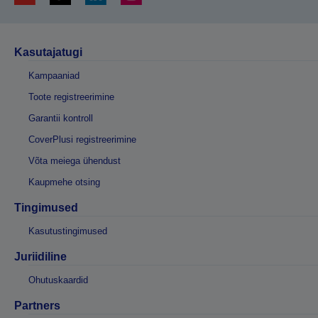
Kasutajatugi
Kampaaniad
Toote registreerimine
Garantii kontroll
CoverPlusi registreerimine
Võta meiega ühendust
Kaupmehe otsing
Tingimused
Kasutustingimused
Juriidiline
Ohutuskaardid
Partners