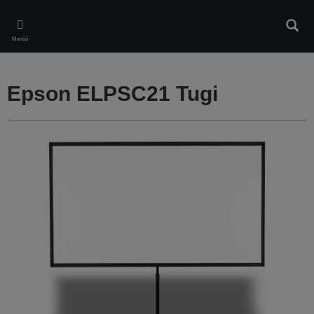
Skip
to
Otsin
main
Menüü
content
Epson ELPSC21 Tugi