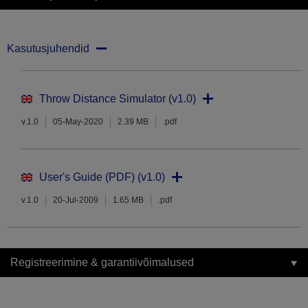
Kasutusjuhendid
Throw Distance Simulator (v1.0)
v.1.0
05-May-2020
2.39 MB
.pdf
User's Guide (PDF) (v1.0)
v.1.0
20-Jul-2009
1.65 MB
.pdf
Registreerimine & garantiivõimalused