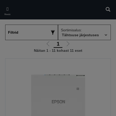
Skip
to
Otsin
main
Menüü
content
Sortimisalus:
Filtrid
1
Liigu
Liigu
Näitan 1 - 11 kohast 11 eset
eelmisele
järgmisele
lehele
lehele