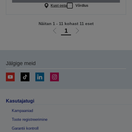
Kust osta
Võrdlus
Näitan 1 - 11 kohast 11 eset
1
Liigu
Liigu
eelmisele
järgmisele
lehele
lehele
Jälgige meid
Kasutajatugi
Kampaaniad
Toote registreerimine
Garantii kontroll