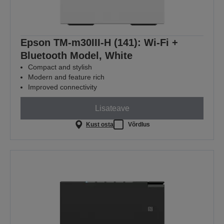
Epson TM-m30III-H (141): Wi-Fi +
Bluetooth Model, White
Compact and stylish
Modern and feature rich
Improved connectivity
Lisateave
Kust osta
Võrdlus