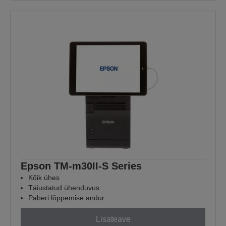
Epson TM-m30II-S Series
Kõik ühes
Täiustatud ühenduvus
Paberi lõppemise andur
Lisateave