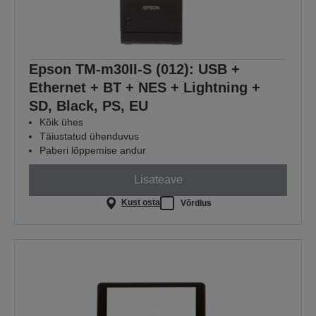
Epson TM-m30II-S (012): USB +
Ethernet + BT + NES + Lightning +
SD, Black, PS, EU
Kõik ühes
Täiustatud ühenduvus
Paberi lõppemise andur
Lisateave
Kust osta
Võrdlus