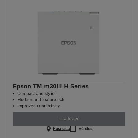
Epson TM-m30III-H Series
Compact and stylish
Modern and feature rich
Improved connectivity
Lisateave
Kust osta
Võrdlus