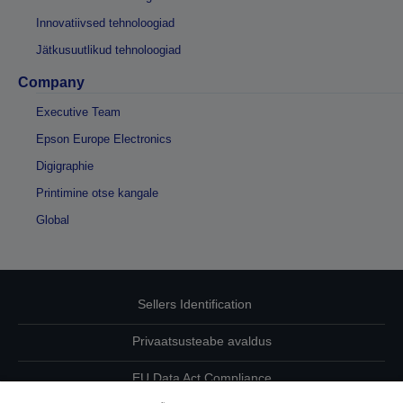
Innovatiivsed tehnoloogiad
Jätkusuutlikud tehnoloogiad
Company
Executive Team
Epson Europe Electronics
Digigraphie
Printimine otse kangale
Global
Sellers Identification
Privaatsusteabe avaldus
EU Data Act Compliance