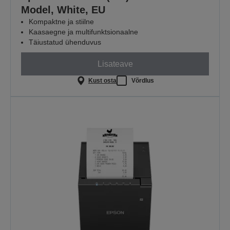
Model, White, EU
Kompaktne ja stiilne
Kaasaegne ja multifunktsionaalne
Täiustatud ühenduvus
Lisateave
Kust osta
Võrdlus