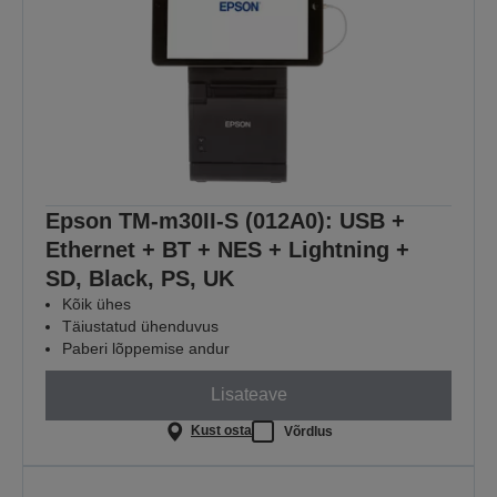
Epson TM-m30II-S (012A0): USB +
Ethernet + BT + NES + Lightning +
SD, Black, PS, UK
Kõik ühes
Täiustatud ühenduvus
Paberi lõppemise andur
Lisateave
Kust osta
Võrdlus